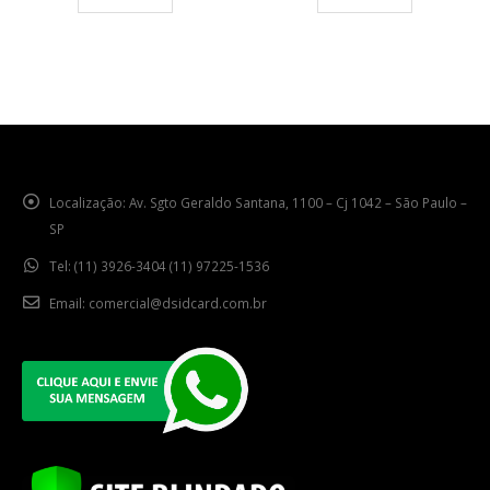
Localização:
Av. Sgto Geraldo Santana, 1100 – Cj 1042 – São Paulo –
SP
Tel:
(11) 3926-3404 (11) 97225-1536
Email:
comercial@dsidcard.com.br