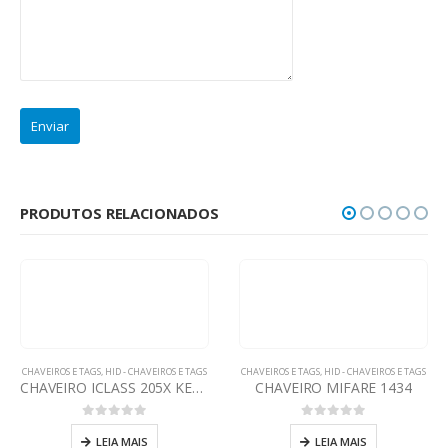
PRODUTOS RELACIONADOS
CHAVEIROS E TAGS
,
HID - CHAVEIROS E TAGS
CHAVEIROS E TAGS
,
HID - CHAVEIROS E TAGS
CHAVEIRO ICLASS 205X KEY II
CHAVEIRO MIFARE 1434
0
out of 5
0
out of 5
LEIA MAIS
LEIA MAIS