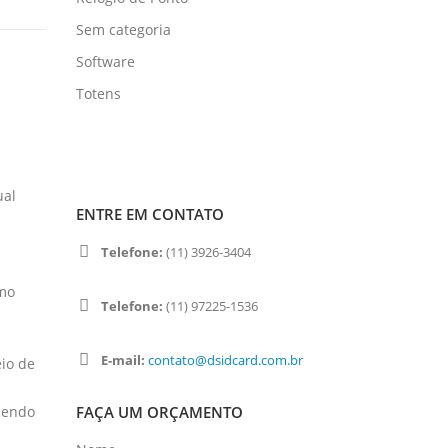
Sem categoria
Software
Totens
ual
ENTRE EM CONTATO
Telefone:
(11) 3926-3404
smo
Telefone:
(11) 97225-1536
E-mail:
contato@dsidcard.com.br
eio de
FAÇA UM ORÇAMENTO
ecendo