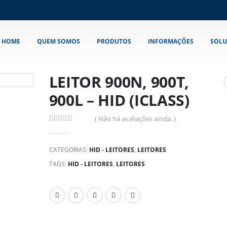
HOME
QUEM SOMOS
PRODUTOS
INFORMAÇÕES
SOLU
LEITOR 900N, 900T,
900L – HID (ICLASS)
( Não há avaliações ainda. )
0
out of 5
CATEGORIAS:
HID - LEITORES
,
LEITORES
TAGS:
HID - LEITORES
,
LEITORES