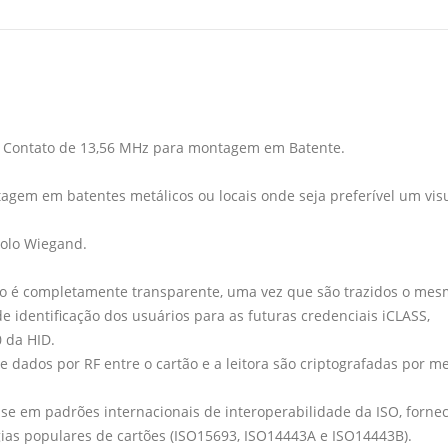
em Contato de 13,56 MHz para montagem em Batente.
em em batentes metálicos ou locais onde seja preferível um vis
olo Wiegand.
ão é completamente transparente, uma vez que são trazidos o me
identificação dos usuários para as futuras credenciais iCLASS,
 da HID.
 dados por RF entre o cartão e a leitora são criptografadas por m
-se em padrões internacionais de interoperabilidade da ISO, forn
ias populares de cartões (ISO15693, ISO14443A e ISO14443B).