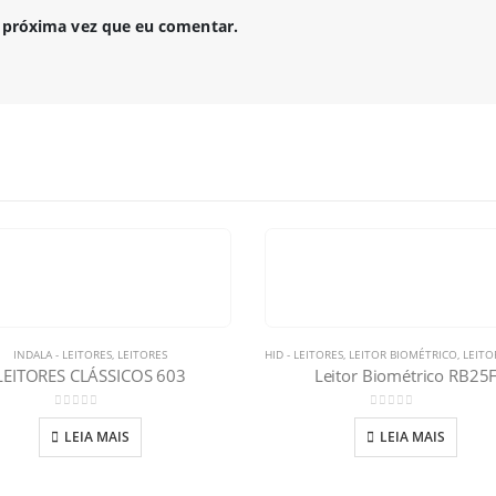
 próxima vez que eu comentar.
INDALA - LEITORES
,
LEITORES
HID - LEITORES
,
LEITOR BIOMÉTRICO
,
LEITO
LEITORES CLÁSSICOS 603
Leitor Biométrico RB25
0
out of 5
0
out of 5
LEIA MAIS
LEIA MAIS