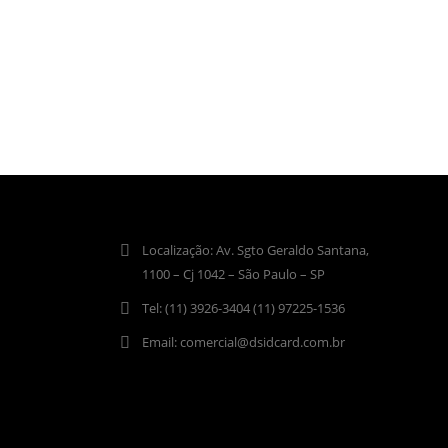
Localização:
Av. Sgto Geraldo Santana,
1100 – Cj 1042 – São Paulo – SP
Tel:
(11) 3926-3404 (11) 97225-1536
Email:
comercial@dsidcard.com.br