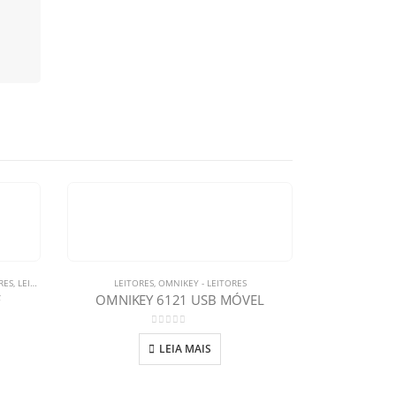
RES
,
LEITORES SIGNO
LEITORES
,
OMNIKEY - LEITORES
F
OMNIKEY 6121 USB MÓVEL
0
out of 5
LEIA MAIS