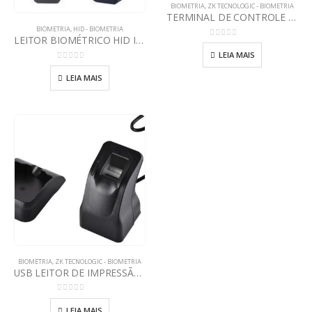
BIOMETRIA
,
ZK TECNOLOGIC - BIOMETRIA
TERMINAL DE CONTROLE DE ACESSO MULTI-BIOMÉTRICO PROBIO
BIOMETRIA
,
HID - BIOMETRIA
LEITOR BIOMÉTRICO HID ICLASS SE RB25F
0
out of 5
LEIA MAIS
0
out of 5
LEIA MAIS
BIOMETRIA
,
ZK TECNOLOGIC - BIOMETRIA
USB LEITOR DE IMPRESSÃO DIGITAL ZK4500
0
out of 5
LEIA MAIS