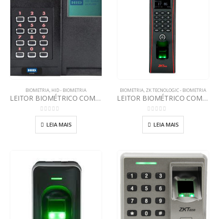
BIOMETRIA
,
HID - BIOMETRIA
BIOMETRIA
,
ZK TECNOLOGIC - BIOMETRIA
LEITOR BIOMÉTRICO COM DISPLAY RKLB40 – 928N
LEITOR BIOMÉTRICO COM SENHA TF1700
0
out of 5
0
out of 5
LEIA MAIS
LEIA MAIS