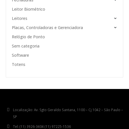
Leitor Biométrico
Leitores
Placas, Controladoras e Gerenciadora
Relógio de Ponto
Sem categoria
Software
Totens
Localização:
Av. Sgto Geraldo Santana, 1100 – Cj 1042 – São Paulo –
SP
Tel:
(11) 3926-3404 (11) 97225-1536