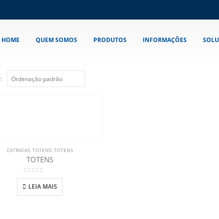
HOME
QUEM SOMOS
PRODUTOS
INFORMAÇÕES
SOLU
:
CATRACAS
,
TOTENS
,
TOTENS
TOTENS
0
out of 5
LEIA MAIS