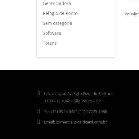
Gerenciadora
Relógio de Ponto
Visualiz
Sem categoria
Software
Totens
Localização:
Av. Sgto Geraldo Santana,
1100 – Cj 1042 – São Paulo – SP
Tel:
(11) 3926-3404 (11) 97225-1536
Email:
comercial@dsidcard.com.br