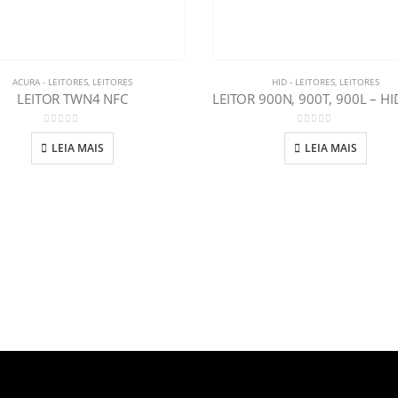
ACURA - LEITORES
,
LEITORES
HID - LEITORES
,
LEITORES
LEITOR TWN4 NFC
0
out of 5
0
out of 5
LEIA MAIS
LEIA MAIS