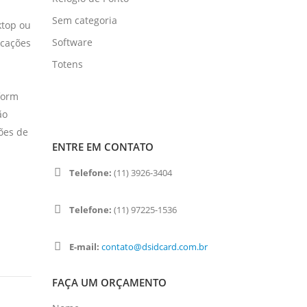
Sem categoria
ktop ou
Software
icações
Totens
form
ão
ões de
ENTRE EM CONTATO
Telefone:
(11) 3926-3404
Telefone:
(11) 97225-1536
E-mail:
contato@dsidcard.com.br
FAÇA UM ORÇAMENTO