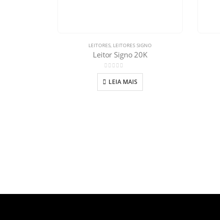
LEITORES
,
LEITORES SIGNO
Leitor Signo 20K
0
out of 5
LEIA MAIS