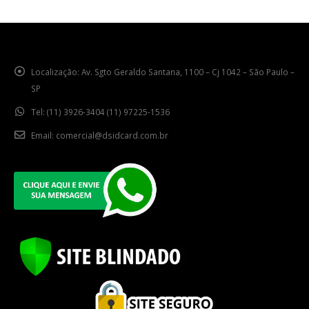
Localização:
Av. Sgto Geraldo Santana, 1100 – Cj 1042 – São Paulo –
SP
Tel:
(11) 3926-3404 (11) 97225-1536
Email:
comercial@dsidcard.com.br