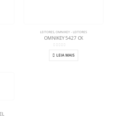
LEITORES
,
OMNIKEY - LEITORES
OMNIKEY 5427 CK
0
out of 5
LEIA MAIS
EL