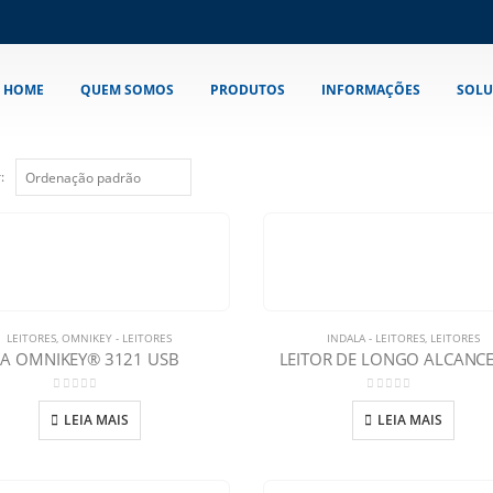
HOME
QUEM SOMOS
PRODUTOS
INFORMAÇÕES
SOLU
:
LEITORES
,
OMNIKEY - LEITORES
INDALA - LEITORES
,
LEITORES
A OMNIKEY® 3121 USB
LEITOR DE LONGO ALCANCE
0
out of 5
0
out of 5
LEIA MAIS
LEIA MAIS