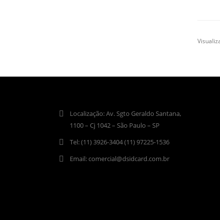
Visualiz
Localização:
Av. Sgto Geraldo Santana,
1100 – Cj 1042 – São Paulo – SP
Tel:
(11) 3926-3404 (11) 97225-1536
Email:
comercial@dsidcard.com.br