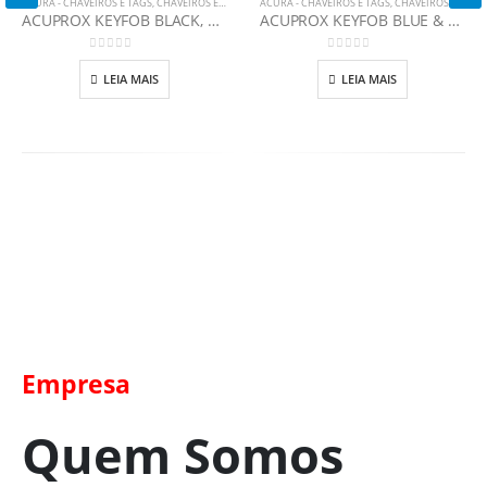
ACURA - CHAVEIROS E TAGS
,
CHAVEIROS E TAGS
ACURA - CHAVEIROS E TAGS
,
CHAVEIROS E TAGS
ACUPROX KEYFOB BLACK, RED & YELLOW
ACUPROX KEYFOB BLUE & GREEN
0
out of 5
0
out of 5
LEIA MAIS
LEIA MAIS
Empresa
Quem Somos