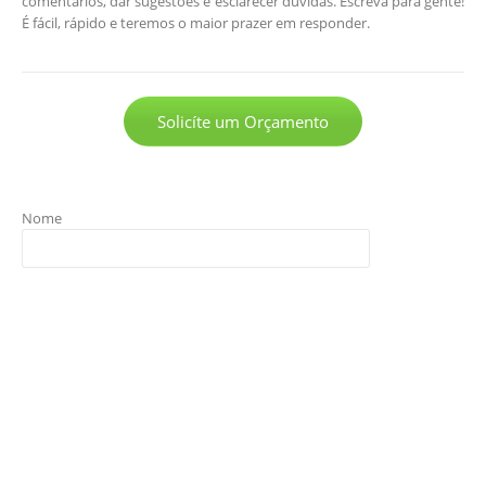
comentários, dar sugestões e esclarecer dúvidas. Escreva para gente!
É fácil, rápido e teremos o maior prazer em responder.
Solicíte um Orçamento
Nome
E-mail
Telefone
Assunto