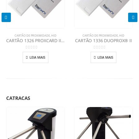
CARTÃO DE PROXIMIDADE
,
HID
CARTÃO DE PROXIMIDADE
,
HID
CARTÃO 1326 PROXCARD II® CLAMSHELL
CARTÃO 1336 DUOPROX® II
0
out of 5
0
out of 5
LEIA MAIS
LEIA MAIS
CATRACAS